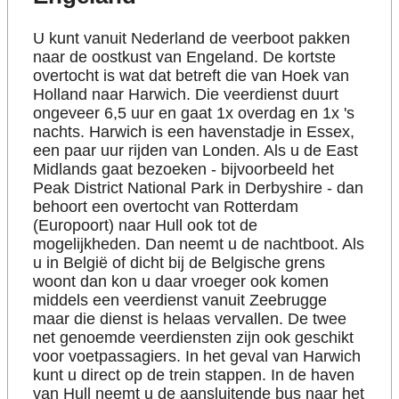
Touch
device
users
U kunt vanuit Nederland de veerboot pakken
can
naar de oostkust van Engeland. De kortste
use
overtocht is wat dat betreft die van Hoek van
touch
Holland naar
Harwich
. Die veerdienst duurt
and
ongeveer 6,5 uur en gaat 1x overdag en 1x 's
swipe
gestures.
nachts.
Harwich
is een havenstadje in
Essex
,
een paar uur rijden van Londen. Als u de
East
Midlands
gaat bezoeken - bijvoorbeeld het
Peak District National Park in Derbyshire
- dan
behoort een overtocht van Rotterdam
(Europoort) naar
Hull
ook tot de
mogelijkheden. Dan neemt u de nachtboot. Als
u in België of dicht bij de Belgische grens
woont dan kon u daar vroeger ook komen
middels een veerdienst vanuit Zeebrugge
maar die dienst is helaas vervallen. De twee
net genoemde veerdiensten zijn ook geschikt
voor voetpassagiers. In het geval van
Harwich
kunt u direct op de trein stappen. In de haven
van
Hull
neemt u de aansluitende bus naar het