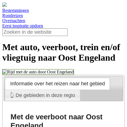
Bestemmingen
Rondreizen
Overnachten
Eerst inspiratie opdoen
Use
the
up
Met auto, veerboot, trein en/of
and
down
vliegtuig naar Oost Engeland
arrows
to
select
a
result.
Press
Informatie over het reizen naar het gebied
enter
to
👆 De gebieden in deze regio
go
to
the
selected
Met de veerboot naar Oost
search
result.
Engeland